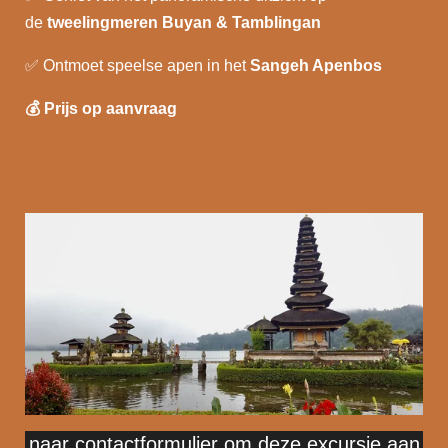
de
tweelingmeren Buyan & Tamblingan
✅
Ontmoet speelse apen in het
Sangeh Apenbos
💰
Prijs op aanvraag
naar contactformulier om deze excursie aan