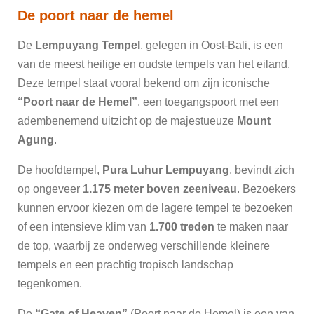
De poort naar de hemel
De
Lempuyang Tempel
, gelegen in Oost-Bali, is een
van de meest heilige en oudste tempels van het eiland.
Deze tempel staat vooral bekend om zijn iconische
“Poort naar de Hemel”
, een toegangspoort met een
adembenemend uitzicht op de majestueuze
Mount
Agung
.
De hoofdtempel,
Pura Luhur Lempuyang
, bevindt zich
op ongeveer
1.175 meter boven zeeniveau
. Bezoekers
kunnen ervoor kiezen om de lagere tempel te bezoeken
of een intensieve klim van
1.700 treden
te maken naar
de top, waarbij ze onderweg verschillende kleinere
tempels en een prachtig tropisch landschap
tegenkomen.
De
“Gate of Heaven”
(Poort naar de Hemel) is een van