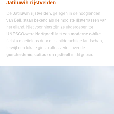
Jatiluwih rijstvelden
De
Jatiluwih rijstvelden
, gelegen in de hooglanden
van Bali, staan bekend als de mooiste rijstterrassen van
het eiland. Niet voor niets zijn ze uitgeroepen tot
UNESCO-werelderfgoed
! Met een
moderne e-bike
fietst u moeiteloos door dit schilderachtige landschap,
terwijl een lokale gids u alles vertelt over de
geschiedenis, cultuur en rijstteelt
in dit gebied.