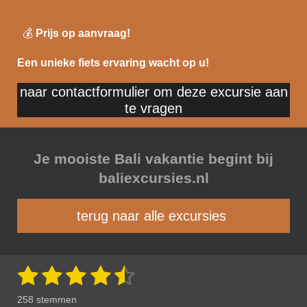
💰
Prijs op aanvraag!
Een unieke fiets ervaring wacht op u!
naar contactformulier om deze excursie aan
te vragen
Je mooiste Bali vakantie begint bij
baliexcursies.nl
terug naar alle excursies
1
2
3
4
5
S
R
t
a
s
s
s
s
s
e
258 stemmen
m
t