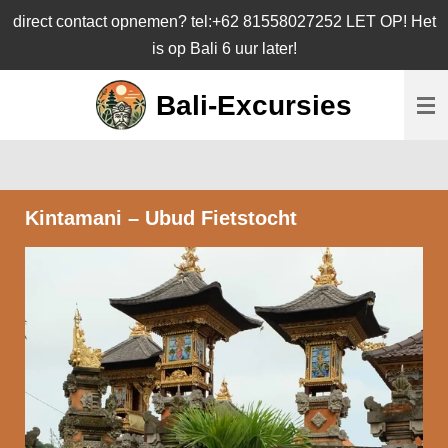
direct contact opnemen? tel:+62 81558027252 LET OP! Het
Ga
is op Bali 6 uur later!
direct
naar
Bali-Excursies
de
hoofdinhoud
Kintamani – Ubud Fietstocht