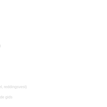
)
l, reddingsvest)
de gids