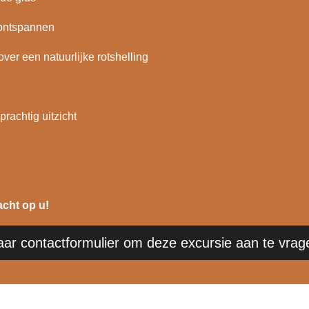
 ontspannen
er een natuurlijke rotshelling
prachtig uitzicht
acht op u!
aar contactformulier om deze excursie aan te vrag