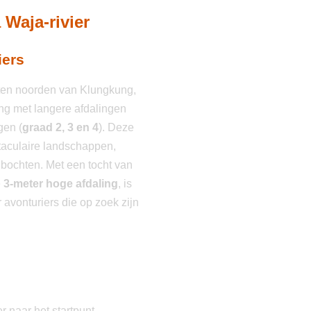
 Waja-rivier
iers
 ten noorden van Klungkung,
ing met langere afdalingen
gen (
graad 2, 3 en 4
). Deze
ctaculaire landschappen,
 bochten. Met een tocht van
e
3-meter hoge afdaling
, is
r avonturiers die op zoek zijn
r naar het startpunt