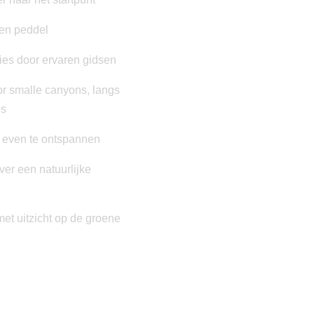
 en peddel
ties door ervaren gidsen
r smalle canyons, langs
es
m even te ontspannen
er een natuurlijke
met uitzicht op de groene