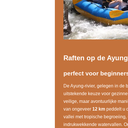
Raften op de Ayung
perfect voor beginner
De Ayung-rivier, gelegen in de 
uitstekende keuze voor gezinne
veilige, maar avontuurlijke manie
van ongeveer
12 km
peddelt u 
vallei met tropische begroeiin
indrukwekkende watervallen. O