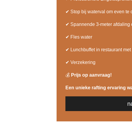
✔ Stop bij waterval om even te
✔
Spannende 3-meter afdaling ov
✔
Fles water
✔
Lunchbuffet in restaurant met 
✔
Verzekering
💰
Prijs op aanvraag!
Een unieke rafting ervaring w
n