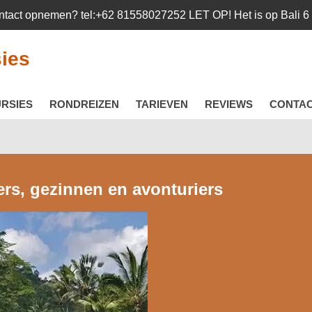
ontact opnemen? tel:+62 81558027252 LET OP! Het is op Bali 6 u
sies
RSIES
RONDREIZEN
TARIEVEN
REVIEWS
CONTA
rs, gezinnen en avonturiers