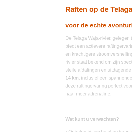
Raften op de Telaga
voor de echte avontur
De Telaga Waja-rivier, gelegen
biedt een actievere raftingervar
en krachtigere stroomversnellin
rivier staat bekend om zijn spe
steile afdalingen en uitdagende
14 km
, inclusief een spannend
deze raftingervaring perfect voo
naar meer adrenaline.
Wat kunt u verwachten?
•
Ophalen bij uw hotel en transfe