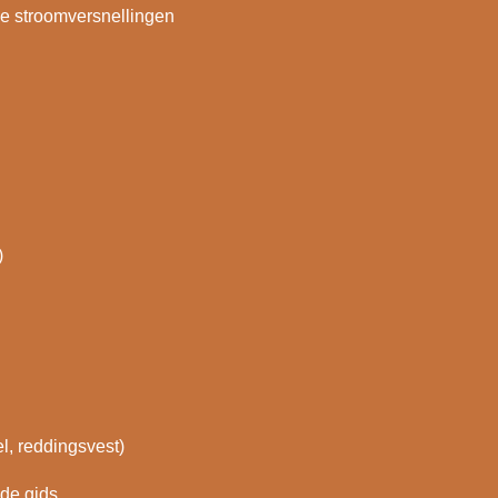
ige stroomversnellingen
)
l, reddingsvest)
de gids