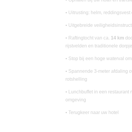
•
Uitrusting: helm, reddingsvest
•
Uitgebreide veiligheidsinstruc
•
Raftingtocht van ca.
14 km
doo
rijstvelden en traditionele dorpj
•
Stop bij een hoge waterval o
•
Spannende 3-meter afdaling ov
rotshelling
•
Lunchbuffet in een restaurant 
omgeving
•
Terugkeer naar uw hotel